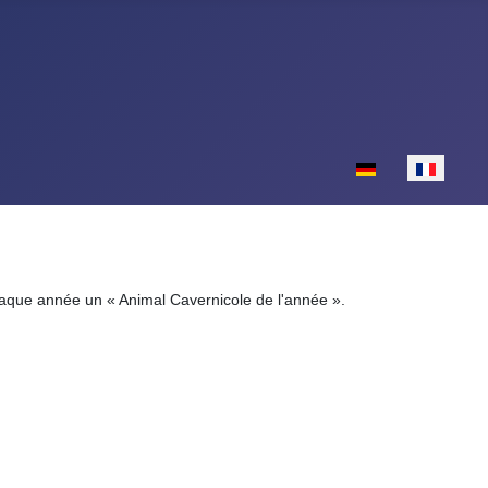
Sélectionnez votr
chaque année un « Animal Cavernicole de l'année ».