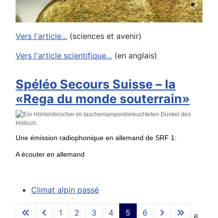
Vers l'article...
(sciences et avenir)
Vers l'article scientifique...
(en anglais)
Spéléo Secours Suisse – la
«Rega du monde souterrain»
Une émission radiophonique en allemand de SRF 1:
A écouter en allemand
Climat alpin passé
1
2
3
4
5
6
Page 5 sur 6