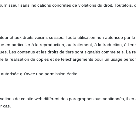
nisseur sans indications concrètes de violations du droit. Toutefois, dè
ur et aux droits voisins suisses. Toute utilisation non autorisée par le d
e en particulier à la reproduction, au traitement, à la traduction, à l'e
s. Les contenus et les droits de tiers sont signalés comme tels. La r
ule la réalisation de copies et de téléchargements pour un usage person
 autorisée qu'avec une permission écrite.
lisations de ce site web diffèrent des paragraphes susmentionnés, il en
ar cas.