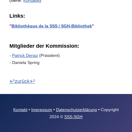
(siehe:
Kontakte
)
Links:
"
Bibliothèque de la SSS / SGH-Bibliothek
"
Mitglieder der Kommission:
-
Patrick Deriaz
(Präsident)
- Daniela Spring
↩zurück↩
Kontakt
•
Impressum
•
Datenschutzerklärung
• Copyright
2024 ©
SSS-SGH