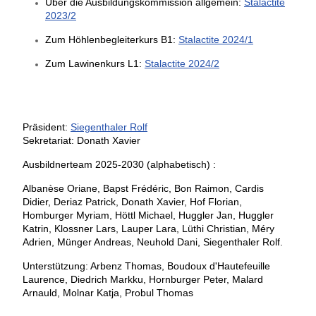
Über die Ausbildungskommission allgemein:
Stalactite
2023/2
Zum Höhlenbegleiterkurs B1:
Stalactite 2024/1
Zum Lawinenkurs L1:
Stalactite 2024/2
Präsident:
Siegenthaler Rolf
Sekretariat: Donath Xavier
Ausbildnerteam 2025-2030 (alphabetisch) :
Albanèse Oriane, Bapst Frédéric, Bon Raimon, Cardis
Didier, Deriaz Patrick, Donath Xavier, Hof Florian,
Homburger Myriam, Höttl Michael, Huggler Jan,
Huggler
Katrin
, Klossner Lars, Lauper Lara, Lüthi Christian, Méry
Adrien, Münger Andreas, Neuhold Dani, Siegenthaler Rolf.
Unterstützung: Arbenz Thomas,
Boudoux d'Hautefeuille
Laurenc
e,
Diedrich Markku,
Hornburger Peter,
Malard
Arnauld
, Molnar Katja, Probul Thomas