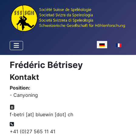
Sprache auswähle
Frédéric Bétrisey
Kontakt
Position:
- Canyoning
Adresse:
f-betri [at] bluewin [dot] ch
Telefon:
+41 (0)27 565 11 41