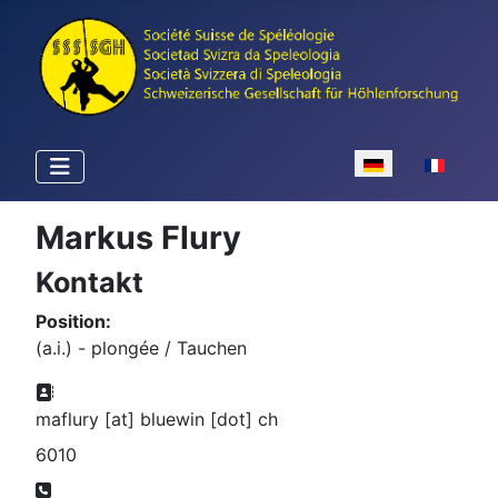
Sprache auswähle
Markus Flury
Kontakt
Position:
(a.i.) - plongée / Tauchen
Adresse:
maflury [at] bluewin [dot] ch
6010
Telefon: