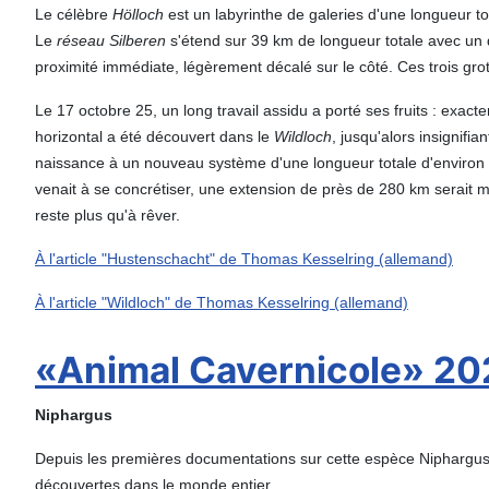
Le célèbre
Hölloch
est un labyrinthe de galeries d'une longueur to
Le
réseau Silberen
s'étend sur 39 km de longueur totale avec un 
proximité immédiate, légèrement décalé sur le côté. Ces trois gro
Le 17 octobre 25, un long travail assidu a porté ses fruits : exac
horizontal a été découvert dans le
Wildloch
, jusqu'alors insignifi
naissance à un nouveau système d'une longueur totale d'environ 
venait à se concrétiser, une extension de près de 280 km serait mê
reste plus qu'à rêver.
À l'article "Hustenschacht" de Thomas Kesselring (allemand)
À l'article "Wildloch" de Thomas Kesselring (allemand)
«Animal Cavernicole» 20
Niphargus
Depuis les premières documentations sur cette espèce Niphargus v
découvertes dans le monde entier.