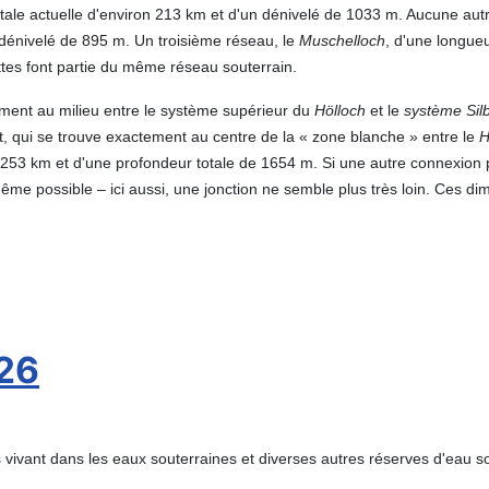
tale actuelle d'environ 213 km et d'un dénivelé de 1033 m. Aucune autre
dénivelé de 895 m. Un troisième réseau, le
Muschelloch
, d'une longue
ttes font partie du même réseau souterrain.
tement au milieu entre le système supérieur du
Hölloch
et le
système Sil
ant, qui se trouve exactement au centre de la « zone blanche » entre le
H
253 km et d'une profondeur totale de 1654 m. Si une autre connexion p
me possible – ici aussi, une jonction ne semble plus très loin. Ces dim
26
ivant dans les eaux souterraines et diverses autres réserves d'eau s