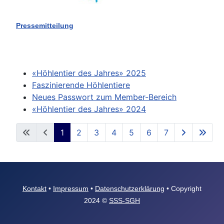
Pressemitteilung
«Höhlentier des Jahres» 2025
Faszinierende Höhlentiere
Neues Passwort zum Member-Bereich
«Höhlentier des Jahres» 2024
1
2
3
4
5
6
7
Seite 1 von 7
Kontakt
•
Impressum
•
Datenschutzerklärung
• Copyright
2024 ©
SSS-SGH