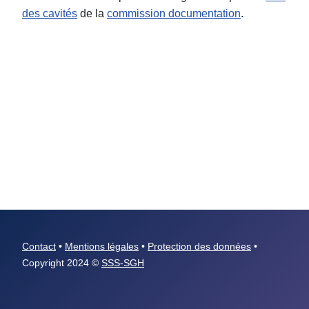
des cavités
de la
commission documentation
.
Contact
•
Mentions légales
•
Protection des données
•
Copyright 2024 ©
SSS-SGH