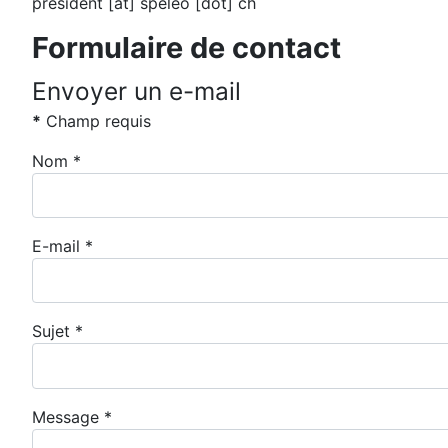
president [at] speleo [dot] ch
Formulaire de contact
Envoyer un e-mail
*
Champ requis
Nom
*
E-mail
*
Sujet
*
Message
*