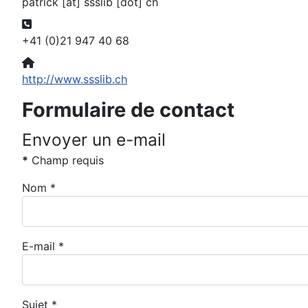
patrick [at] ssslib [dot] ch
Téléphone:
+41 (0)21 947 40 68
Site Web:
http://www.ssslib.ch
Formulaire de contact
Envoyer un e-mail
*
Champ requis
Nom
*
E-mail
*
Sujet
*