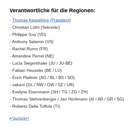
Verantwortliche für die Regionen:
-
Thomas Kesselring (Präsident)
- Christian Lüthi (Sekretär)
- Philippe Goy (VD)
- Anthony Salamin (VS)
- Rachël Rumo (FR)
- Amandine Perret (NE)
- Lucia Siegenthaler (JU / JU-BE)
- Fabian Heussler (BE / LU)
- Erich Plattner (AG / BL / BS / SO)
- vakant (GL / NW / OW / SZ / UR)
- Evelyne Eisenmann (SH / TG / ZG / ZH)
- Thomas Stehrenberger / Jan Hürlimann (AI / AR / GR / SG)
- Roberto Della Toffola (TI)
↩zurück↩