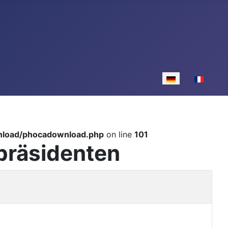
Sprache auswähle
nload/phocadownload.php
on line
101
präsidenten