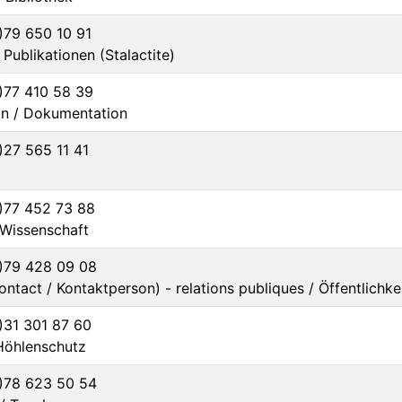
0)79 650 10 91
 Publikationen (Stalactite)
0)77 410 58 39
on / Dokumentation
)27 565 11 41
0)77 452 73 88
/ Wissenschaft
0)79 428 09 08
ntact / Kontaktperson) - relations publiques / Öffentlichke
0)31 301 87 60
 Höhlenschutz
0)78 623 50 54