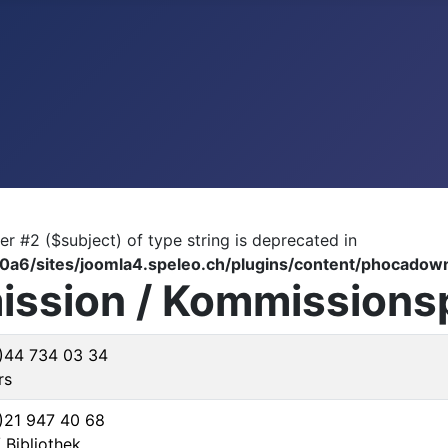
er #2 ($subject) of type string is deprecated in
6/sites/joomla4.speleo.ch/plugins/content/phocadow
ission / Kommissions
0)44 734 03 34
rs
0)21 947 40 68
/ Bibliothek