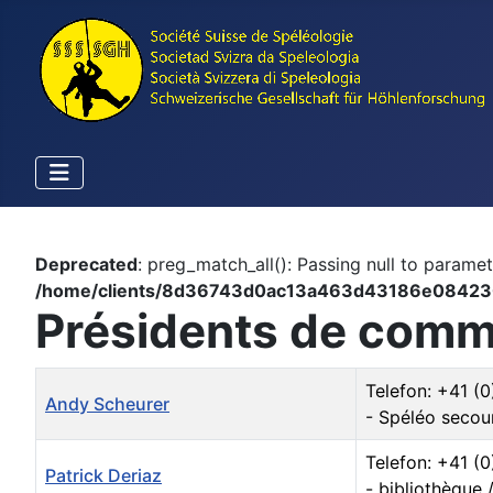
Deprecated
: preg_match_all(): Passing null to paramet
/home/clients/8d36743d0ac13a463d43186e084230a
Présidents de comm
Name
Details
Telefon: +41 (
Andy Scheurer
- Spéléo secou
Telefon: +41 (
Patrick Deriaz
- bibliothèque 