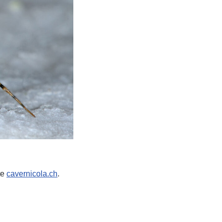
te
cavernicola.ch
.