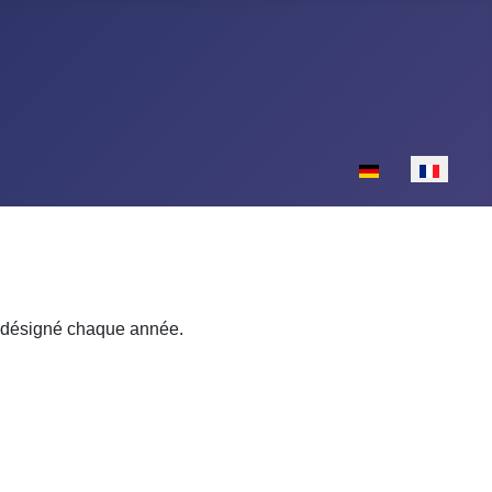
Sélectionnez votr
st désigné chaque année.