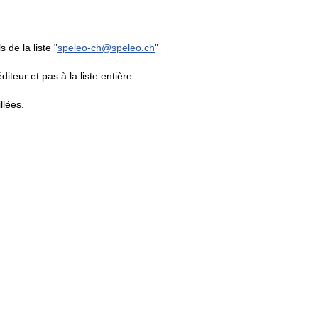
 de la liste "
speleo-ch@speleo.ch
"
iteur et pas à la liste entière.
llées.