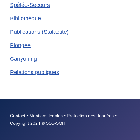
Spéléo-Secours
Bibliothèque
Publications (Stalactite)
Plongée
Canyoning
Relations publiques
Contact
•
Mentions légales
•
Protection des données
•
Copyright 2024 ©
SSS-SGH