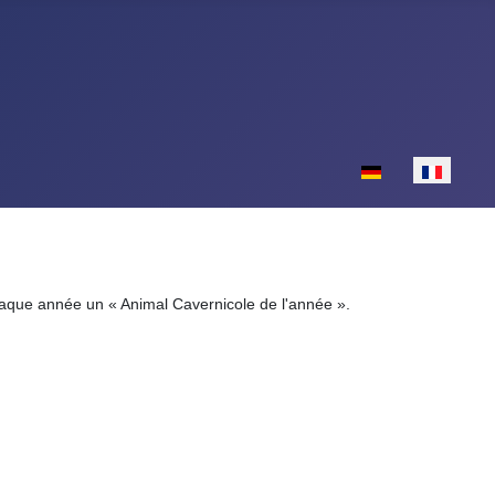
Sélectionnez votr
chaque année un « Animal Cavernicole de l'année ».