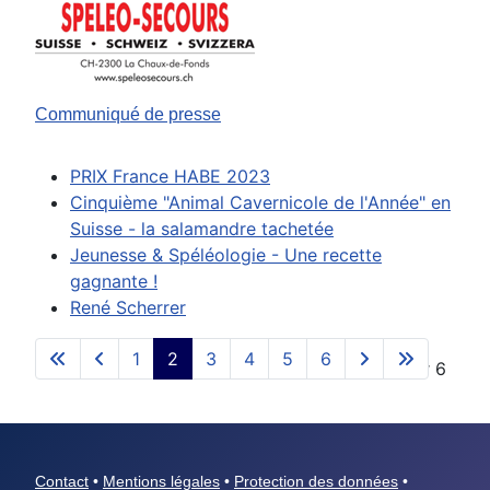
Communiqué de presse
PRIX France HABE 2023
Cinquième "Animal Cavernicole de l'Année" en
Suisse - la salamandre tachetée
Jeunesse & Spéléologie - Une recette
gagnante !
René Scherrer
1
2
3
4
5
6
Page 2 sur 6
Contact
•
Mentions légales
•
Protection des données
•