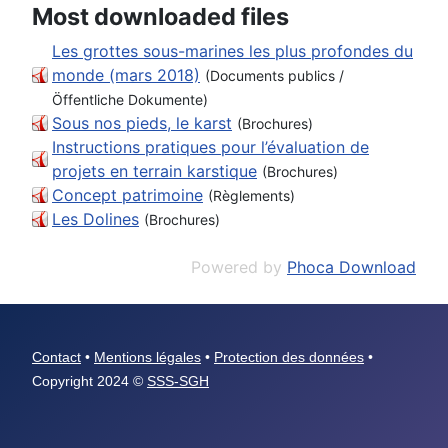
Most downloaded files
Les grottes sous-marines les plus profondes du
monde (mars 2018)
(Documents publics /
Öffentliche Dokumente)
Sous nos pieds, le karst
(Brochures)
Instructions pratiques pour l’évaluation de
projets en terrain karstique
(Brochures)
Concept patrimoine
(Règlements)
Les Dolines
(Brochures)
Powered by
Phoca Download
Contact
•
Mentions légales
•
Protection des données
•
Copyright 2024 ©
SSS-SGH