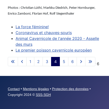
Photos :
Christian Lüthi, Markku Diedrich, Peter Hornburger,
Enrico Zamboni, Florian Hof, Rolf Siegenthaler
La force féminine!
Coronavirus et chauves-souris
Animal Cavernicole de l'année 2020 - Asselle
des murs
Le premier poisson cavernicole européen
1
2
3
4
5
6
Page 4 sur 6
Contact
•
Mentions légales
•
Protection des données
•
Copyright 2024 ©
SSS-SGH