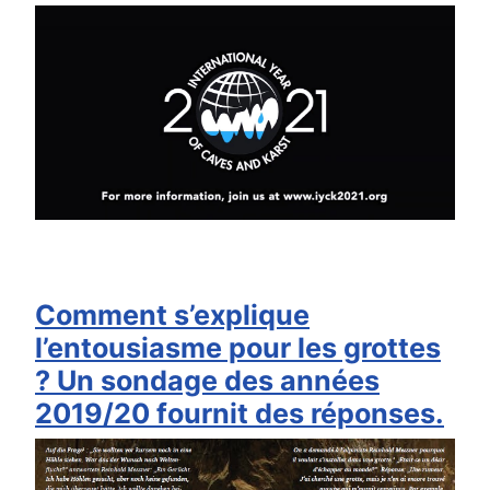
Comment s’explique
l’entousiasme pour les grottes
? Un sondage des années
2019/20 fournit des réponses.