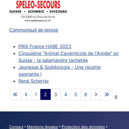
Communiqué de presse
PRIX France HABE 2023
Cinquième "Animal Cavernicole de l'Année" en
Suisse - la salamandre tachetée
Jeunesse & Spéléologie - Une recette
gagnante !
René Scherrer
1
2
3
4
5
6
Page 2 sur 6
Contact
•
Mentions légales
•
Protection des données
•