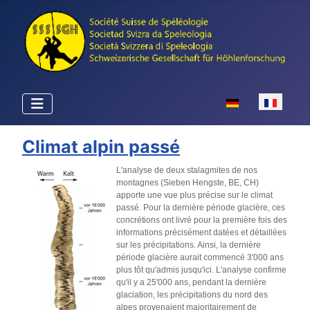
Sélectionnez votr
Climat alpin passé
L'analyse de deux stalagmites de nos
montagnes (Sieben Hengste, BE, CH)
apporte une vue plus précise sur le climat
passé. Pour la dernière période glacière, ces
concrétions ont livré pour la première fois des
informations précisément datées et détaillées
sur les précipitations. Ainsi, la dernière
période glacière aurait commencé 3'000 ans
plus tôt qu'admis jusqu'ici. L'analyse confirme
qu'il y a 25'000 ans, pendant la dernière
glaciation, les précipitations du nord des
alpes provenaient majoritairement de